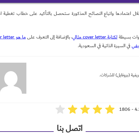
ال CV و ال cover letter هو أن ال CV هي السيرة الذاتية التي توضّح لمسؤول التوظيف مهارات صاحب الطلب ومؤهلاته
تابة cover letter بالعربي، ومن خلال اعتمادها واتباع النصائح المذكورة ستحصل بالتأكيد على خطاب تغطية 
العلمية والعملية وعدد سنوات خبرته، بينما ال cover letter فهو مستند إضافي تشرح من خلاله المعلومات التي لم تتمكن من ذكرها في
لكتابة cover letter مثالي
، بالإضافة إلى التعرف على
ما هو cover letter؟
يفي
في السيرة الذاتية في السعودية.
عريفية (بروفايل) للشركات.
4.5/
اتصل بنا