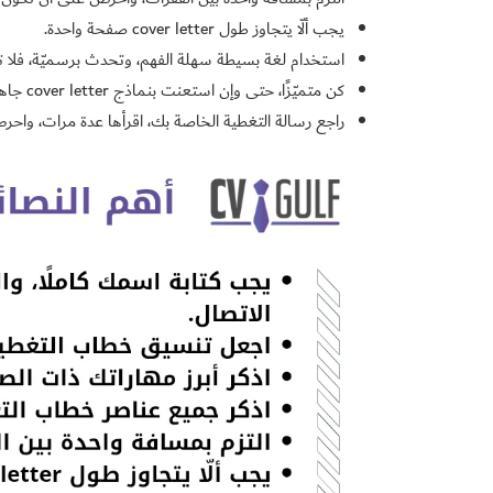
يجب ألّا يتجاوز طول cover letter صفحة واحدة.
استخدام لغة بسيطة سهلة الفهم، وتحدث برسميّة، فلا 
كن متميّزًا، حتى وإن استعنت بنماذج cover letter جاهزة فاحرص على إضافة بصمتك الخاصة.
راجع رسالة التغطية الخاصة بك، اقرأها عدة مرات، واحر