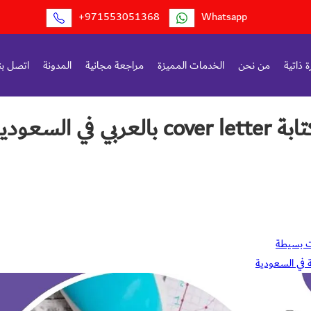
+971553051368
Whatsapp
 ذاتية
من نحن
الخدمات المميزة
مراجعة مجانية
المدونة
اتصل بن
 السعودية
ت بسيطة