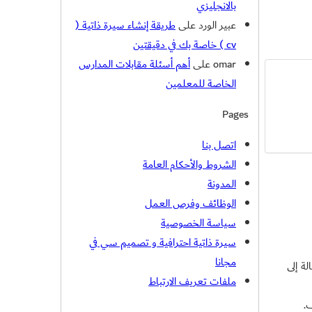
بالانجليزي
عبير الورد
على
طريقة إنشاء سيرة ذاتية (
cv ) خاصة بك في دقيقتين
omar
على
أهم أسئلة مقابلات المدارس
الخاصة للمعلمين
Pages
اتصل بنا
الشروط والأحكام العامة
المدونة
الوظائف وفرص العمل
سياسة الخصوصية
سيرة ذاتية احترافية و تصميم سي في
مجانا
ة إلى
ملفات تعريف الارتباط
.