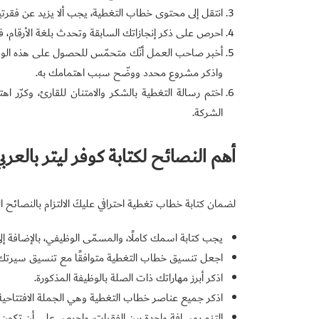
انتقل إلى محتوى خطاب التغطية، يجب ألا يزيد عن فقرت
احرص على ذكر إنجازاتك السابقة وتحدث بلغة الأرقام، 
أخبر صاحب العمل أنّك متحمّس للحصول على هذه الوظيف
واذكر مشروع محدد ووضّح سبب اهتمامك به.
اختم رسالة التغطية بالشكر والامتنان للقارئ، وكرّر اه
الشركة.
أهم النصائح لكتابة كوفر ليتر بالعرب
لضمان كتابة خطاب تغطية احترافي عليكَ الالتزام بالنصائح الت
يجب كتابة اسمك كاملًا، والمسمّى الوظيفي، بالإضافة إل
اجعل تنسيق خطاب التغطية متوافقًا مع تنسيق سيرتك ا
اذكر أبرز مهاراتك ذات الصلة بالوظيفة المذكورة.
اذكر جميع عناصر خطاب التغطية وهي الجملة الافتتاحية
التزم بمسافة واحدة بين الفقرات، واحرص على أن تكون