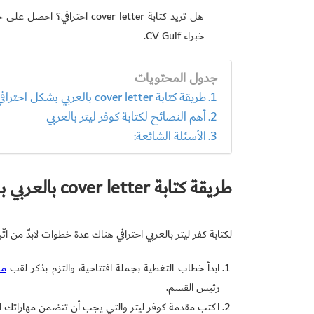
هل تريد كتابة cover letter احترافي؟ احصل على خطاب تغطية مثالي من أفضل موقع
خبراء CV Gulf.
جدول المحتويات
طريقة كتابة cover letter بالعربي بشكل احترافي
أهم النصائح لكتابة كوفر ليتر بالعربي
الأسئلة الشائعة:
طريقة كتابة cover letter بالعربي بشكل احترافي
لكتابة كفر ليتر بالعربي احترافي هناك عدة خطوات لابدّ من ات
ابدأ خطاب التغطية بجملة افتتاحية، والتزم بذكر لقب
مس
رئيس القسم.
اكتب مقدمة كوفر ليتر والتي يجب أن تتضمن مهاراتك الع