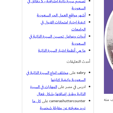
تصميم سيرة ذاتية احترافية بـ 5 دقائق في
السعودية
أشهر مواقع العمل الحر السعودية
كيفية اجتياز امتحانات القبول في
الجامعات
أدوات وعوامل تحسين السيرة الذاتية في
السعودية
ما هي أنظمة اختبار السيرة الذاتية
أحدث التعليقات
sabry
على
مختلف انواع السيرة الذاتية في
السعودية وكيفية كتابتها
ادرس في مصر
على
المهارات في السيرة
الذاتية وطرق إضافتها بشكل فعال
دف منه
camerashuttercounter
على
كل ما
تريد معرفته عن مقابلة شخصية