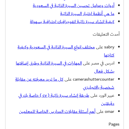
أدوات وعوامل تحسين السيرة الذاتية في السعودية
ما هي أنظمة اختبار السيرة الذاتية
كيفية انشاء سيرة ذاتية انفوجرافيك احترافية بسهولة
أحدث التعليقات
sabry
على
مختلف انواع السيرة الذاتية في السعودية وكيفية
كتابتها
ادرس في مصر
على
المهارات في السيرة الذاتية وطرق إضافتها
بشكل فعال
camerashuttercounter
على
كل ما تريد معرفته عن مقابلة
شخصية بالانجليزي
عبير الورد
على
طريقة إنشاء سيرة ذاتية ( cv ) خاصة بك في
دقيقتين
omar
على
أهم أسئلة مقابلات المدارس الخاصة للمعلمين
Pages