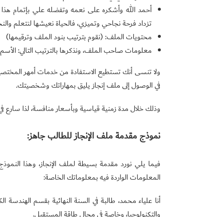
أحمد الله وأشكره على نعمه وتفضله علي بإتمام هذا ال
تزداد فرحة نجاحي وتميزي، فالحياة نعيشها لنتعلم والنج
محتويات الملف: (نقوم بترتيب بنود الملف وترقيمها)
معلومات صاحب الملف، ونذكرها بالترتيب التالي: الأسم
ولا تنسى أنك تستطيع الاستفادة من خدمات أمهر المختصي
في الوصول إلى ملف إنجاز يليق بمهاراتك وشخصيتك.
وذلك خلال مدة زمنية قياسية وبأسعار منافسة، لذا سارع في ا
نموذج مقدمة ملف الإنجاز للطالب جاهز:
فيما يلي نورد مقدمة بسيطة لملف الإنجاز، وهذا النم
المعلومات الواردة فيه بمعلوماتك الخاصة:
أنا علياء محمد، طالبة في السنة النهائية بقسم الهندسة ال
والتكنولوجيا، وخاصة في مجال طاقة المستقبل.