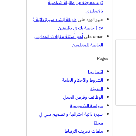
تريد معرفته عن مقابلة شخصية
بالانجليزي
عبير الورد
على
طريقة إنشاء سيرة ذاتية (
cv ) خاصة بك في دقيقتين
omar
على
أهم أسئلة مقابلات المدارس
الخاصة للمعلمين
Pages
اتصل بنا
الشروط والأحكام العامة
المدونة
الوظائف وفرص العمل
سياسة الخصوصية
سيرة ذاتية احترافية و تصميم سي في
مجانا
ملفات تعريف الارتباط