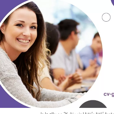
 مقدمة مُلفتة ومُتقنة لجذب نظر كلّ من يطلع عليها.