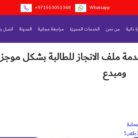
+971553051368
Whatsapp
 ذاتية
من نحن
الخدمات المميزة
مراجعة مجانية
المدونة
اتصل بن
مة ملف الانجاز للطالبة بشكل موجز
ومبدع
جانية