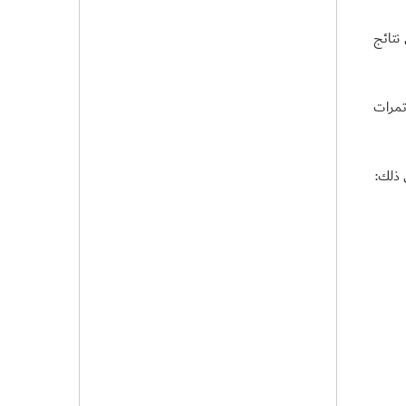
نتائج
تمرات
 ذلك: