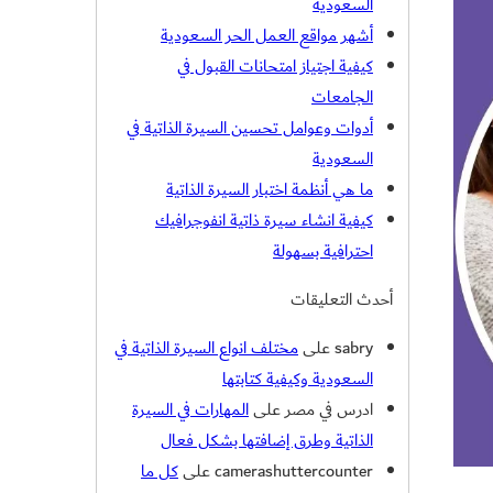
السعودية
أشهر مواقع العمل الحر السعودية
كيفية اجتياز امتحانات القبول في
الجامعات
أدوات وعوامل تحسين السيرة الذاتية في
السعودية
ما هي أنظمة اختبار السيرة الذاتية
كيفية انشاء سيرة ذاتية انفوجرافيك
احترافية بسهولة
أحدث التعليقات
sabry
على
مختلف انواع السيرة الذاتية في
السعودية وكيفية كتابتها
ادرس في مصر
على
المهارات في السيرة
الذاتية وطرق إضافتها بشكل فعال
camerashuttercounter
على
كل ما