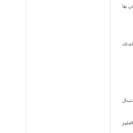
ي بها
اعدتك
تبدال
لعلوم