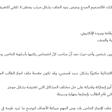
ازك، فالتصميم المبدع وعرض بنود الملف بشكل مرتب ومتقن لا تكفي للتعري
ه وبريده الإلكتروني.
بة والصف.
 بين شخص وآخر، حيث نجد أنّ صاحب كلّ اختصاص يكتبها بأسلوبه الخاص. و
الابتدائية مكتوبًا بشكل سرد قصصي، وقد تكون مقدمة ملف انجاز الطالب ال
أبرز إنجازاته وقدراته على حل مختلف المشاكل التي تعترضه بشكل موجز.
تي قام الطالب بإنجازها بمهارة وسرعة.
م ملف الإنجاز الخاص بك. ومن المهم صياغة الأهداف لتوضح ما تريد طرحه في 