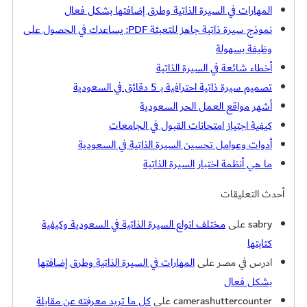
المهارات في السيرة الذاتية وطرق إضافتها بشكل فعال
نموذج سيرة ذاتية جاهز للتعبئة PDF: يساعدك في الحصول على
وظيفة بسهولة
أخطاء شائعة في السيرة الذاتية
تصميم سيرة ذاتية احترافية بـ 5 دقائق في السعودية
أشهر مواقع العمل الحر السعودية
كيفية اجتياز امتحانات القبول في الجامعات
أدوات وعوامل تحسين السيرة الذاتية في السعودية
ما هي أنظمة اختبار السيرة الذاتية
أحدث التعليقات
sabry
على
مختلف انواع السيرة الذاتية في السعودية وكيفية
كتابتها
ادرس في مصر
على
المهارات في السيرة الذاتية وطرق إضافتها
بشكل فعال
camerashuttercounter
على
كل ما تريد معرفته عن مقابلة