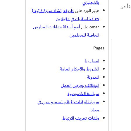
بالانجليزي
اً عن
عبير الورد
على
طريقة إنشاء سيرة ذاتية (
cv ) خاصة بك في دقيقتين
omar
على
أهم أسئلة مقابلات المدارس
الخاصة للمعلمين
Pages
اتصل بنا
الشروط والأحكام العامة
المدونة
الوظائف وفرص العمل
سياسة الخصوصية
سيرة ذاتية احترافية و تصميم سي في
مجانا
ملفات تعريف الارتباط