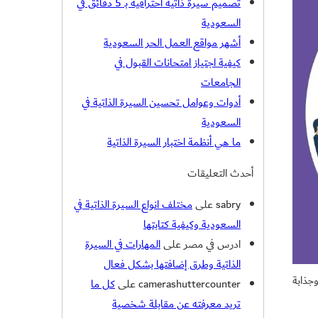
تصميم سيرة ذاتية احترافية بـ 5 دقائق في
السعودية
أشهر مواقع العمل الحر السعودية
كيفية اجتياز امتحانات القبول في
الجامعات
أدوات وعوامل تحسين السيرة الذاتية في
السعودية
ما هي أنظمة اختبار السيرة الذاتية
أحدث التعليقات
sabry
على
مختلف انواع السيرة الذاتية في
السعودية وكيفية كتابتها
ادرس في مصر
على
المهارات في السيرة
الذاتية وطرق إضافتها بشكل فعال
جذابة
camerashuttercounter
على
كل ما
تريد معرفته عن مقابلة شخصية