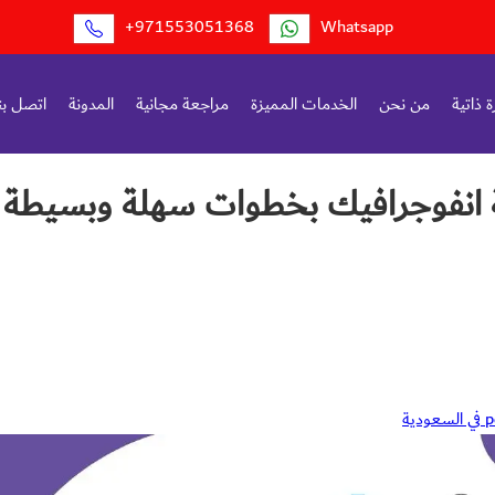
+971553051368
Whatsapp
 ذاتية
من نحن
الخدمات المميزة
مراجعة مجانية
المدونة
اتصل بن
ة انفوجرافيك بخطوات سهلة وبسيطة