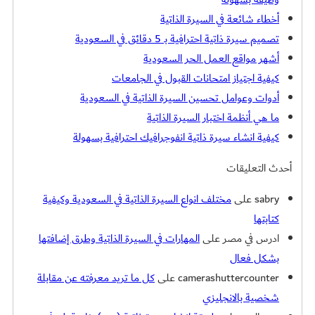
أخطاء شائعة في السيرة الذاتية
تصميم سيرة ذاتية احترافية بـ 5 دقائق في السعودية
أشهر مواقع العمل الحر السعودية
كيفية اجتياز امتحانات القبول في الجامعات
أدوات وعوامل تحسين السيرة الذاتية في السعودية
ما هي أنظمة اختبار السيرة الذاتية
كيفية انشاء سيرة ذاتية انفوجرافيك احترافية بسهولة
أحدث التعليقات
sabry
على
مختلف انواع السيرة الذاتية في السعودية وكيفية
كتابتها
ادرس في مصر
على
المهارات في السيرة الذاتية وطرق إضافتها
بشكل فعال
camerashuttercounter
على
كل ما تريد معرفته عن مقابلة
شخصية بالانجليزي