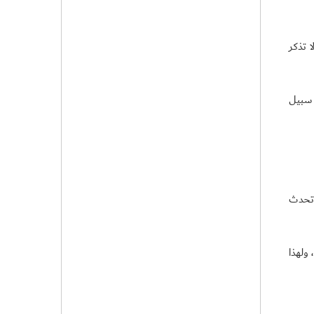
 تذكر
 سبيل
 تحدث
ولهذا