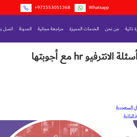
+971553051368
Whatsapp
 ذاتية
من نحن
الخدمات المميزة
مراجعة مجانية
المدونة
اتصل بن
نترفيو hr مع أجوبتها
في السعودية
الذاتية