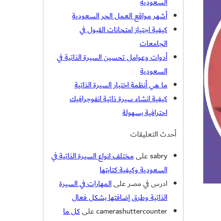
السعودية
أشهر مواقع العمل الحر السعودية
كيفية اجتياز امتحانات القبول في
الجامعات
أدوات وعوامل تحسين السيرة الذاتية في
السعودية
ما هي أنظمة اختبار السيرة الذاتية
كيفية انشاء سيرة ذاتية انفوجرافيك
احترافية بسهولة
أحدث التعليقات
sabry
على
مختلف انواع السيرة الذاتية في
السعودية وكيفية كتابتها
ادرس في مصر
على
المهارات في السيرة
الذاتية وطرق إضافتها بشكل فعال
camerashuttercounter
على
كل ما