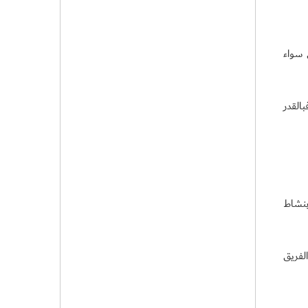
 سواء
القدر
بنشاط
لفريق