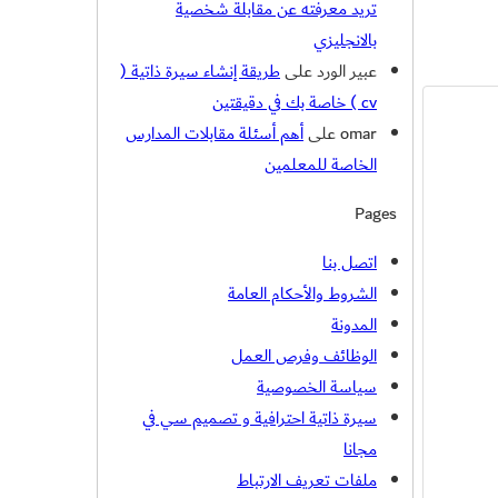
تريد معرفته عن مقابلة شخصية
بالانجليزي
عبير الورد
على
طريقة إنشاء سيرة ذاتية (
cv ) خاصة بك في دقيقتين
omar
على
أهم أسئلة مقابلات المدارس
الخاصة للمعلمين
Pages
اتصل بنا
الشروط والأحكام العامة
المدونة
الوظائف وفرص العمل
سياسة الخصوصية
سيرة ذاتية احترافية و تصميم سي في
مجانا
ملفات تعريف الارتباط