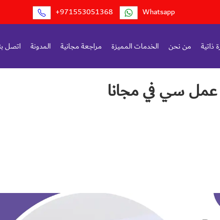
+971553051368
Whatsapp
 ذاتية
من نحن
الخدمات المميزة
مراجعة مجانية
المدونة
اتصل بن
عمل سي في مجانا