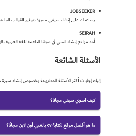
JOBSEEKER
يساعدك على إنشاء سيفي مميزة بتوفير القوالب الجاهزة 
SEIRAH
أحد مواقع إنشاء السي في مجانا الداعمة للغة العربية با
الأسئلة الشائعة
إليك إجابات أكثر الأسئلة المطروحة بخصوص إنشاء سيرة ذات
كيف اسوي سيفي مجانا؟
لعمل سيفي مجانا اتبع الخطوات الآتية:
1-قم بالدخول لأحد المواقع الالكترونية التي تقدم خدمة كتابة السي في مجانا.
ما هو أفضل موقع لكتابة cv بالعربي أون لاين مجانًا؟
2-اختر القالب المناسب.