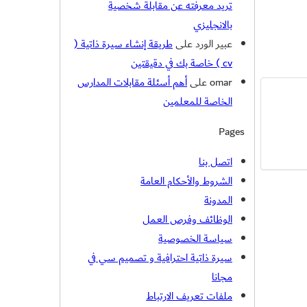
تريد معرفته عن مقابلة شخصية
بالانجليزي
عبير الورد
على
طريقة إنشاء سيرة ذاتية (
cv ) خاصة بك في دقيقتين
omar
على
أهم أسئلة مقابلات المدارس
الخاصة للمعلمين
Pages
اتصل بنا
الشروط والأحكام العامة
المدونة
الوظائف وفرص العمل
سياسة الخصوصية
سيرة ذاتية احترافية و تصميم سي في
مجانا
ملفات تعريف الارتباط