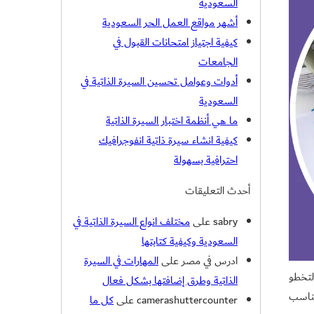
السعودية
أشهر مواقع العمل الحر السعودية
كيفية اجتياز امتحانات القبول في
الجامعات
أدوات وعوامل تحسين السيرة الذاتية في
السعودية
ما هي أنظمة اختبار السيرة الذاتية
كيفية انشاء سيرة ذاتية انفوجرافيك
احترافية بسهولة
أحدث التعليقات
sabry
على
مختلف انواع السيرة الذاتية في
السعودية وكيفية كتابتها
ادرس في مصر
على
المهارات في السيرة
لتخطو
الذاتية وطرق إضافتها بشكل فعال
تناسب
camerashuttercounter
على
كل ما