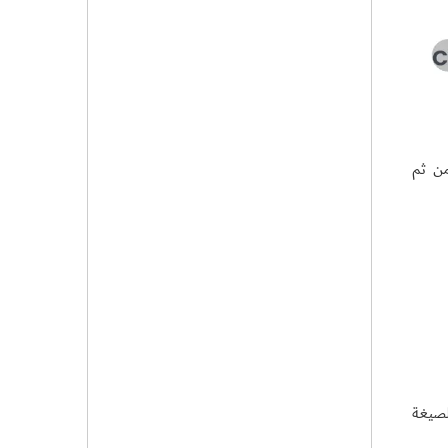
من ثم
لسيفي بالصيغة